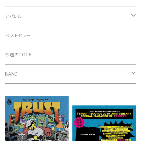
POT
amanojac
SideChest
THE NINTH APOLLO
アパレル
LUCCI
アイビーカラー
Atomic Skipper
ONE BY ONE RECORDS
IF I FELL
ベストセラー
ステープラー
WALTZMORE
SUNs
明日、照らす
デモCD
Watashi
今週のTOP5
KUZIRA
All Found Bright Lights
サウナガール
i GO
Beat Light
BAND
Some Life
THE BOOGIE JACK
AFTER SQUALL
かずき山盛り
nothingman
umitachi
JONNY
May Forth