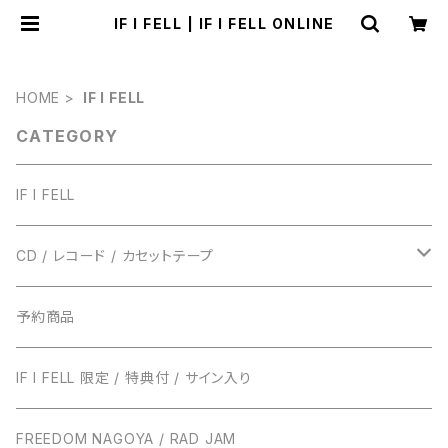
IF I FELL | IF I FELL ONLINE
HOME
IF I FELL
CATEGORY
IF I FELL
CD / レコード / カセットテープ
TRUST RECORDS
予約商品
ENTH
TONIGHT RECORDS
IF I FELL 限定 / 特典付 / サイン入り
EVERLONG
ハローモンテスキュー
BUNS RECORDS
FREEDOM NAGOYA / RAD JAM