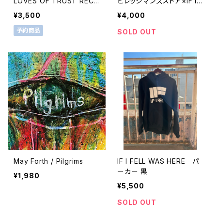
LOVES OF TRUST RECO
ビレッジマンズストア×IF I F
RDS 3
ELL トートバッグ
¥3,500
¥4,000
予約商品
SOLD OUT
May Forth / Pilgrims
IF I FELL WAS HERE パ
ーカー 黒
¥1,980
¥5,500
SOLD OUT