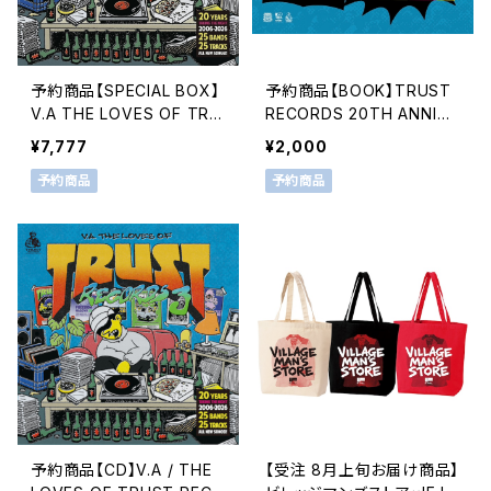
THE CAMP
バウンダリー
all out
予約商品【SPECIAL BOX】
予約商品【BOOK】TRUST
V.A THE LOVES OF TRU
RECORDS 20TH ANNIVE
カネヨリマサル
ワッペリン
ST RECORDS 3 & TRUS
RSARY SPECIAL MAGAZI
¥7,777
¥2,000
T RECORDS 20TH ANNI
NE（仮）
Maki
予約商品
予約商品
VERSARY SPECIAL MAG
AZINE（仮）SPECIAL BOX
moon drop
予約商品【CD】V.A / THE
【受注 8月上旬お届け商品】