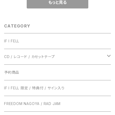
もっと見る
CATEGORY
IF I FELL
CD / レコード / カセットテープ
TRUST RECORDS
予約商品
ENTH
TONIGHT RECORDS
IF I FELL 限定 / 特典付 / サイン入り
EVERLONG
ハローモンテスキュー
BUNS RECORDS
FREEDOM NAGOYA / RAD JAM