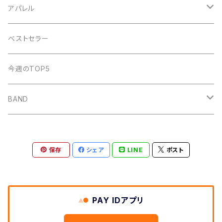
POT
amanojac
SideChest
THE NINTH APOLLO
アパレル
LUCCI
アイビーカラー
Atomic Skipper
ONE BY ONE RECORDS
IF I FELL
ベストセラー
ステープラー
WALTZMORE
SUNs
明日、照らす
デモCD
Watashi
今週のTOP5
KUZIRA
All Found Bright Lights
サウナガール
i GO
Beat Light
BAND
Some Life
THE BOOGIE JACK
AFTER SQUALL
かずき山盛り
保存
シェア
LINE
ポスト
nothingman
umitachi
JONNY
PAY IDアプリ
May Forth
THE CAMP