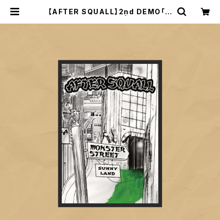
【AFTER SQUALL】2nd DEMO「M
ONSTER STREET」 | IF I FELL O
NLINE