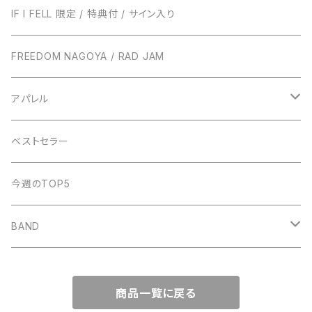
ENTH
TONIGHT RECORDS
IF I FELL 限定 / 特典付 / サイン入り
EVERLONG
ハローモンテスキュー
BUNS RECORDS
FREEDOM NAGOYA / RAD JAM
POT
amanojac
SideChest
THE NINTH APOLLO
アパレル
LUCCI
アイビーカラー
Atomic Skipper
ONE BY ONE RECORDS
IF I FELL
ベストセラー
ステープラー
WALTZMORE
SUNs
明日、照らす
デモCD
Watashi
今週のTOP5
KUZIRA
All Found Bright Lights
サウナガール
i GO
Beat Light
BAND
Some Life
THE BOOGIE JACK
AFTER SQUALL
かずき山盛り
商品一覧に戻る
nothingman