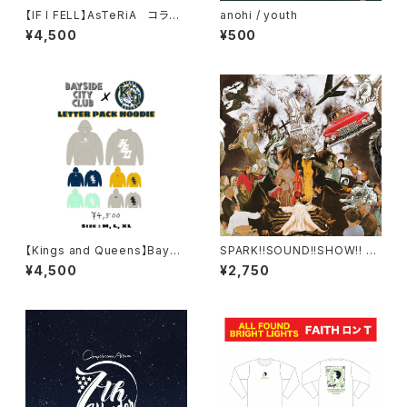
【IF I FELL】AsTeRiA コラボ
anohi / youth
ロングTシャツ
¥4,500
¥500
【Kings and Queens】Baysi
SPARK!!SOUND!!SHOW!! 3r
de City Club Collab Hoodi
d Full Album "音樂"
¥4,500
¥2,750
e