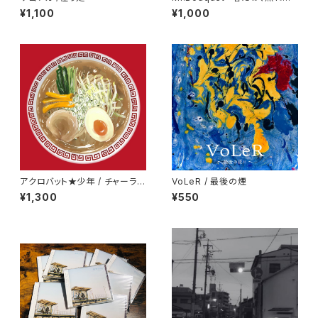
ね」
¥1,100
¥1,000
アクロバット★少年 / チャーラー
VoLeR / 最後の煙
セット
¥1,300
¥550