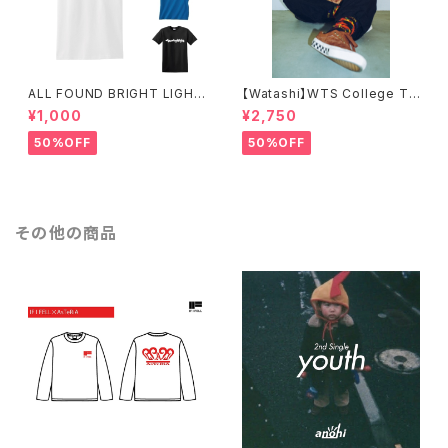
ALL FOUND BRIGHT LIGHT
【Watashi】WTS College T-
S SIMPLE LOGO T-SHIRTS
shirts【IF I FELL限定】
¥1,000
¥2,750
50%OFF
50%OFF
その他の商品