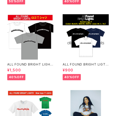
50%OFF
40%OFF
ALL FOUND BRIGHT LIGHT
ALL FOUND BRIGHT LIGTH
S LOGO T-SHIRTS
S スタイリッシュロゴTシャツ
¥1,500
¥900
40%OFF
40%OFF