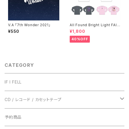
V.A 「7th Wonder 2021」
All Found Bright Light FAIT
H ロンT(残り僅か)
¥550
¥1,800
40%OFF
CATEGORY
IF I FELL
CD / レコード / カセットテープ
TRUST RECORDS
予約商品