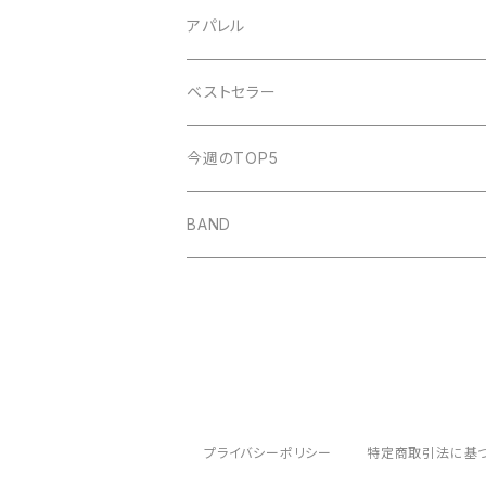
POT
amanojac
SideChest
THE NINTH APOLLO
アパレル
LUCCI
アイビーカラー
Atomic Skipper
ONE BY ONE RECORDS
IF I FELL
ベストセラー
ステープラー
WALTZMORE
SUNs
明日、照らす
デモCD
Watashi
今週のTOP5
KUZIRA
All Found Bright Lights
サウナガール
i GO
Beat Light
BAND
Some Life
THE BOOGIE JACK
AFTER SQUALL
かずき山盛り
nothingman
umitachi
JONNY
May Forth
プライバシーポリシー
特定商取引法に基
THE CAMP