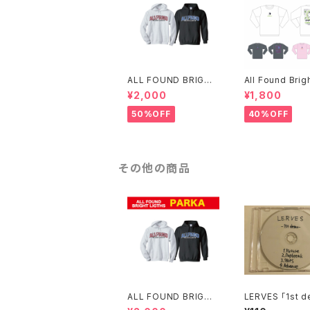
ALL FOUND BRIGHT
All Found Brig
LIGTHS パーカー
ht FAITH ロン
¥2,000
¥1,800
僅か)
50%OFF
40%OFF
その他の商品
ALL FOUND BRIGHT
LERVES 「1st 
LIGTHS パーカー