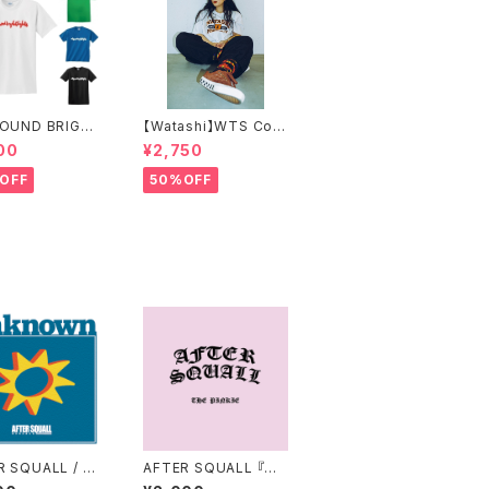
FOUND BRIGHT
【Watashi】WTS Coll
TS SIMPLE LO
ege T-shirts【IF I FE
00
¥2,750
-SHIRTS
LL限定】
OFF
50%OFF
R SQUALL / Un
AFTER SQUALL 『TH
n
E PINKY』