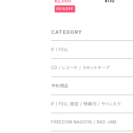
¥2,000
¥110
50%OFF
CATEGORY
IF I FELL
CD / レコード / カセットテープ
TRUST RECORDS
予約商品
ENTH
TONIGHT RECORDS
IF I FELL 限定 / 特典付 / サイン入り
EVERLONG
ハローモンテスキュー
BUNS RECORDS
FREEDOM NAGOYA / RAD JAM