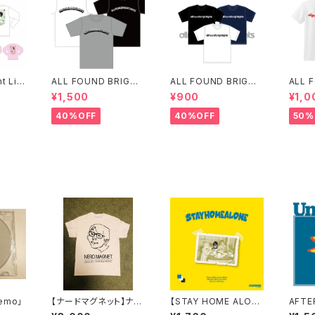
ht Lig
ALL FOUND BRIGHT
ALL FOUND BRIGHT
ALL 
T(残り
LIGHTS LOGO T-SH
LIGTHS スタイリッシュ
LIGH
¥1,500
¥900
¥1,0
IRTS
ロゴTシャツ
GO T
40%OFF
40%OFF
50%
demo」
【ナードマグネット】ナー
【STAY HOME ALON
AFTE
ドマグネット×2YOU M
E】STAY HOME ALO
know