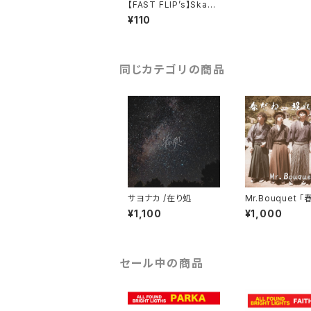
【FAST FLIP’s】Skank
in' Summer
¥110
同じカテゴリの商品
サヨナカ /在り処
Mr.Bouquet 
照れるね」
¥1,100
¥1,000
セール中の商品