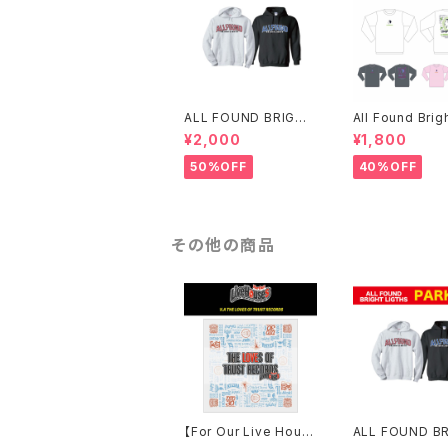
ALL FOUND BRIGHT
All Found Brig
LIGTHS パーカー
ht FAITH ロン
¥2,000
¥1,800
僅か)
50%OFF
40%OFF
その他の商品
【For Our Live Hous
ALL FOUND B
es】V.A THE LOVES
LIGTHS パーカ