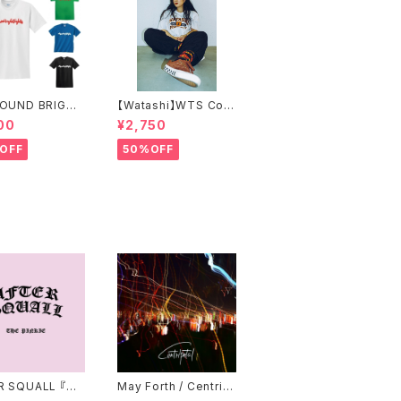
FOUND BRIGHT
【Watashi】WTS Coll
TS SIMPLE LO
ege T-shirts【IF I FE
00
¥2,750
-SHIRTS
LL限定】
OFF
50%OFF
 SQUALL 『TH
May Forth / Centrip
KY』
etal