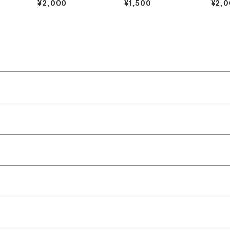
¥2,000
¥1,500
¥2,
支援T-shirt【LOGO T
EE】