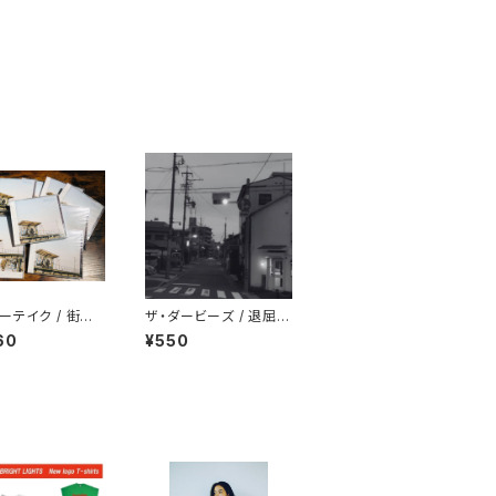
ーテイク / 街角
ザ・ダービーズ / 退屈な
日々にも花束を
60
¥550