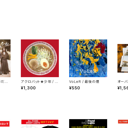
「春だね、
アクロバット★少年 / チ
VoLeR / 最後の煙
オーバ
ャーラーセット
リズム
¥1,300
¥550
¥1,5