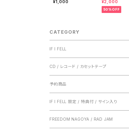
¥1,000
¥2,000
OF TRUST RECORD
S -For Our Live Hou
50%OFF
ses-
CATEGORY
IF I FELL
CD / レコード / カセットテープ
TRUST RECORDS
予約商品
ENTH
TONIGHT RECORDS
IF I FELL 限定 / 特典付 / サイン入り
EVERLONG
ハローモンテスキュー
BUNS RECORDS
FREEDOM NAGOYA / RAD JAM