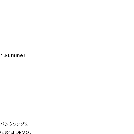
n' Summer
r
なパンクソングを
sの1st DEMO。