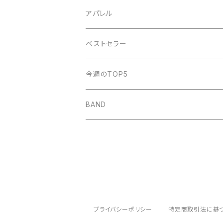
POT
amanojac
SideChest
THE NINTH APOLLO
アパレル
LUCCI
アイビーカラー
Atomic Skipper
ONE BY ONE RECORDS
IF I FELL
ベストセラー
ステープラー
WALTZMORE
SUNs
明日、照らす
デモCD
Watashi
今週のTOP5
KUZIRA
All Found Bright Lights
サウナガール
i GO
Beat Light
BAND
Some Life
THE BOOGIE JACK
AFTER SQUALL
かずき山盛り
nothingman
umitachi
JONNY
May Forth
プライバシーポリシー
特定商取引法に基
THE CAMP