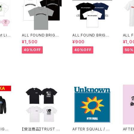
ht Lig
ALL FOUND BRIGHT
ALL FOUND BRIGHT
ALL 
T(残り
LIGHTS LOGO T-SH
LIGTHS スタイリッシュ
LIGH
¥1,500
¥900
¥1,0
IRTS
ロゴTシャツ
GO T
40%OFF
40%OFF
50%
RIGHT
【受注商品】TRUST RE
AFTER SQUALL / Un
AFTER
ー
CORDS 熊本地震 復興
known
E PIN