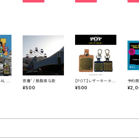
AL B
夜鷹’ / 無酸素な歌
【POT】レザーキーホル
予約商
OVES
ダー
ST R
¥500
¥500
¥2,
CORD
ANNI
RECO
IAL 
NIVER
L MAG
CIAL