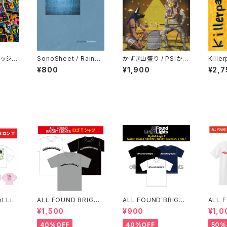
レッジマ
SonoSheet / Rainy
かずき山盛り / PSIかず
Kille
Blue EP 【限定盤】
き山盛り
いこう
¥800
¥1,900
¥2,7
ht Lig
ALL FOUND BRIGHT
ALL FOUND BRIGHT
ALL 
T(残り
LIGHTS LOGO T-SH
LIGTHS スタイリッシュ
LIGH
¥1,500
¥900
¥1,0
IRTS
ロゴTシャツ
GO T
40%OFF
40%OFF
50%