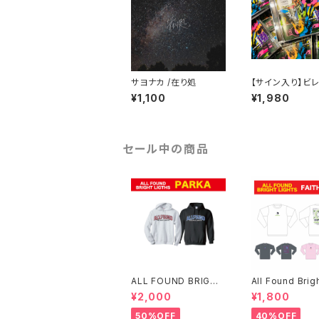
サヨナカ /在り処
【サイン入り】ビ
ンズストア / 勝手
¥1,100
¥1,980
セール中の商品
ALL FOUND BRIGHT
All Found Brig
LIGTHS パーカー
ht FAITH ロン
¥2,000
¥1,800
僅か)
50%OFF
40%OFF