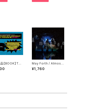
品【BOOK】TRU
May Forth / Atmosp
ECORDS 20TH
here
000
¥1,760
VERSARY SPEC
MAGAZINE（仮）