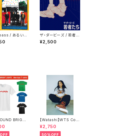
rpass / あるいて
ザ・ダービーズ / 若者た
ち
50
¥2,500
FOUND BRIGHT
【Watashi】WTS Coll
TS SIMPLE LO
ege T-shirts【IF I FE
00
¥2,750
-SHIRTS
LL限定】
OFF
50%OFF