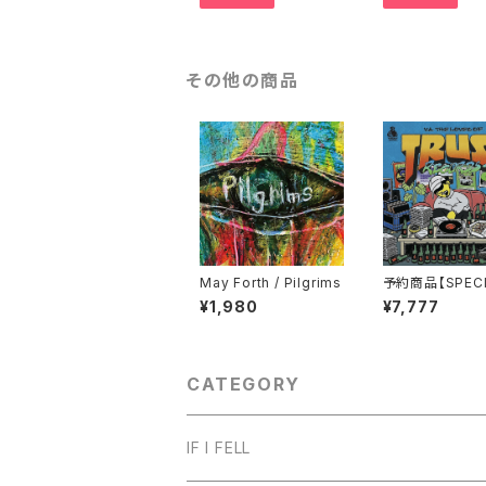
その他の商品
May Forth / Pilgrims
予約商品【SPECI
OX】V.A THE L
¥1,980
¥7,777
OF TRUST RE
S 3 & TRUST 
RDS 20TH AN
SARY SPECIA
AZINE（仮）SPE
CATEGORY
BOX
IF I FELL