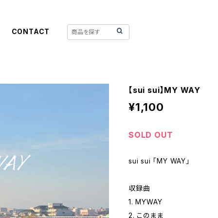
CONTACT
【sui sui】MY WAY
¥1,100
SOLD OUT
sui sui 「MY WAY」
収録曲
1. MYWAY
2. このまま