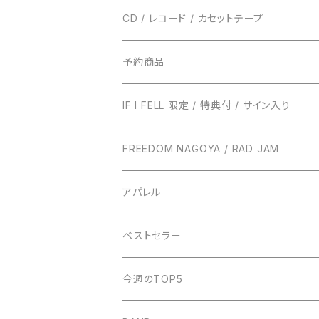
CD / レコード / カセットテープ
TRUST RECORDS
予約商品
ENTH
TONIGHT RECORDS
IF I FELL 限定 / 特典付 / サイン入り
EVERLONG
ハローモンテスキュー
BUNS RECORDS
FREEDOM NAGOYA / RAD JAM
POT
amanojac
SideChest
THE NINTH APOLLO
アパレル
LUCCI
アイビーカラー
Atomic Skipper
ONE BY ONE RECORDS
IF I FELL
ベストセラー
ステープラー
WALTZMORE
SUNs
明日、照らす
デモCD
Watashi
今週のTOP5
KUZIRA
All Found Bright Lights
サウナガール
i GO