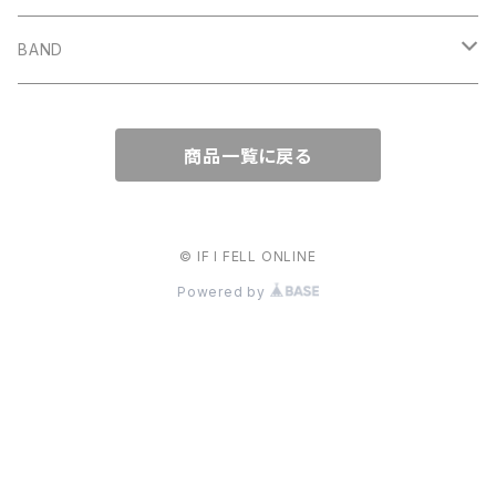
KUZIRA
All Found Bright Lights
サウナガール
i GO
Beat Light
BAND
Some Life
THE BOOGIE JACK
AFTER SQUALL
かずき山盛り
商品一覧に戻る
nothingman
umitachi
JONNY
© IF I FELL ONLINE
May Forth
Powered by
THE CAMP
バウンダリー
all out
カネヨリマサル
ワッペリン
Maki