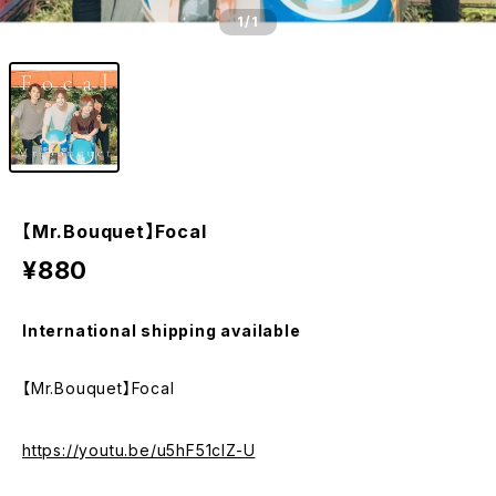
1
/1
【Mr.Bouquet】Focal
¥880
International shipping available
【Mr.Bouquet】Focal
https://youtu.be/u5hF51clZ-U