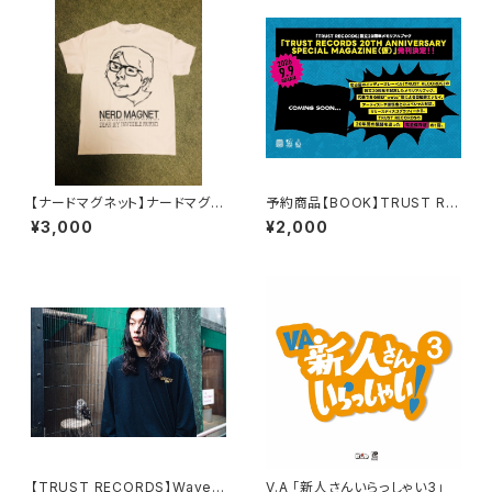
【ナードマグネット】ナードマグネ
予約商品【BOOK】TRUST RE
ット×2YOU MAGAZINE コラボ
CORDS 20TH ANNIVERSAR
¥3,000
¥2,000
「OJISAN Tｼｬﾂ」
Y SPECIAL MAGAZINE（仮）
【TRUST RECORDS】Wave &
V.A 「新人さんいらっしゃい3」