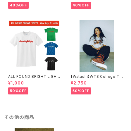
40%OFF
40%OFF
ALL FOUND BRIGHT LIGHT
【Watashi】WTS College T-
S SIMPLE LOGO T-SHIRTS
shirts【IF I FELL限定】
¥1,000
¥2,750
50%OFF
50%OFF
その他の商品