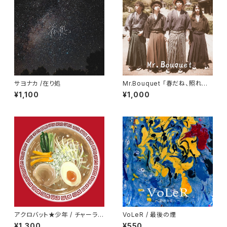
サヨナカ /在り処
Mr.Bouquet 「春だね、照れる
ね」
¥1,100
¥1,000
アクロバット★少年 / チャーラー
VoLeR / 最後の煙
セット
¥1,300
¥550