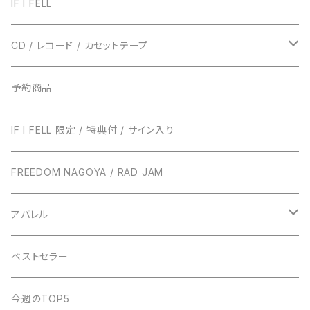
IF I FELL
CD / レコード / カセットテープ
TRUST RECORDS
予約商品
ENTH
TONIGHT RECORDS
IF I FELL 限定 / 特典付 / サイン入り
EVERLONG
ハローモンテスキュー
BUNS RECORDS
FREEDOM NAGOYA / RAD JAM
POT
amanojac
SideChest
THE NINTH APOLLO
アパレル
LUCCI
アイビーカラー
Atomic Skipper
ONE BY ONE RECORDS
IF I FELL
ベストセラー
ステープラー
WALTZMORE
SUNs
明日、照らす
デモCD
Watashi
今週のTOP5