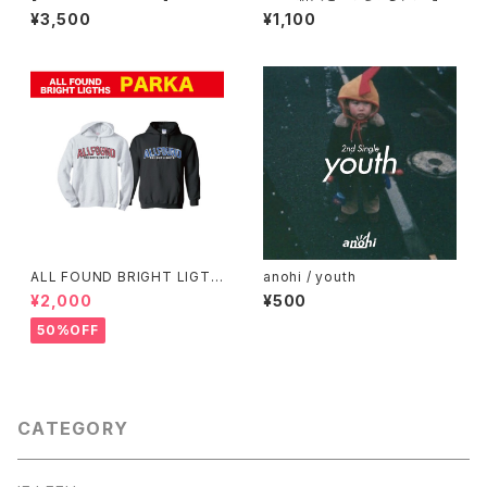
Record L/S T-shirt
¥3,500
¥1,100
ALL FOUND BRIGHT LIGTH
anohi / youth
S パーカー
¥2,000
¥500
50%OFF
CATEGORY