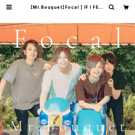
【Mr.Bouquet】Focal | IF I FELL
ONLINE