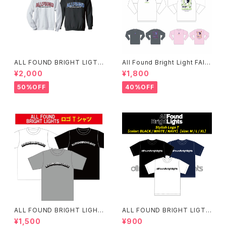
ALL FOUND BRIGHT LIGTH
All Found Bright Light FAIT
S パーカー
H ロンT(残り僅か)
¥2,000
¥1,800
50%OFF
40%OFF
ALL FOUND BRIGHT LIGHT
ALL FOUND BRIGHT LIGTH
S LOGO T-SHIRTS
S スタイリッシュロゴTシャツ
¥1,500
¥900