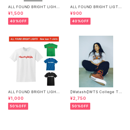
ALL FOUND BRIGHT LIGHT
ALL FOUND BRIGHT LIGTH
S LOGO T-SHIRTS
S スタイリッシュロゴTシャツ
¥1,500
¥900
40%OFF
40%OFF
ALL FOUND BRIGHT LIGHT
【Watashi】WTS College T-
S SIMPLE LOGO T-SHIRTS
shirts【IF I FELL限定】
¥1,000
¥2,750
50%OFF
50%OFF