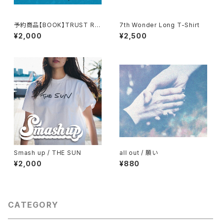
予約商品【BOOK】TRUST RE
7th Wonder Long T-Shirt
CORDS 20TH ANNIVERSAR
¥2,000
¥2,500
Y SPECIAL MAGAZINE（仮）
Smash up / THE SUN
all out / 願い
¥2,000
¥880
CATEGORY