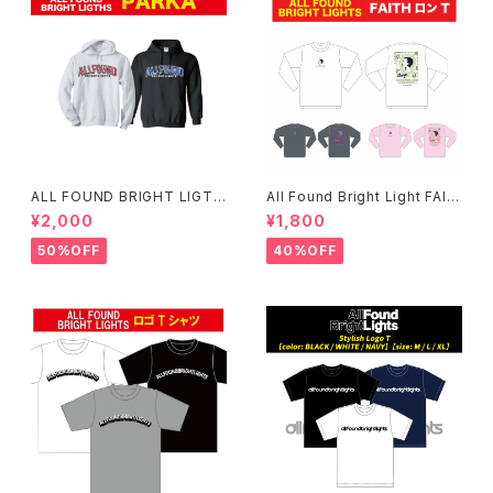
ALL FOUND BRIGHT LIGTH
All Found Bright Light FAIT
S パーカー
H ロンT(残り僅か)
¥2,000
¥1,800
50%OFF
40%OFF