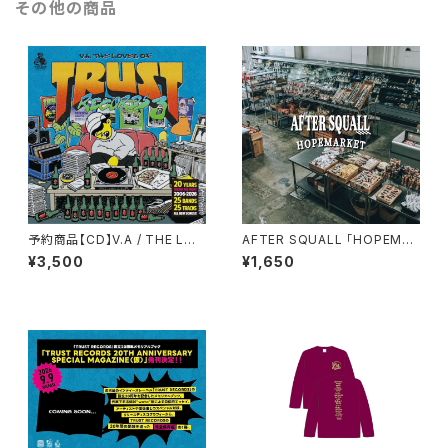
その他の商品
予約商品【CD】V.A / THE LOV
AFTER SQUALL 「HOPEMAR
ES OF TRUST RECORDS 3
KET」
¥3,500
¥1,650