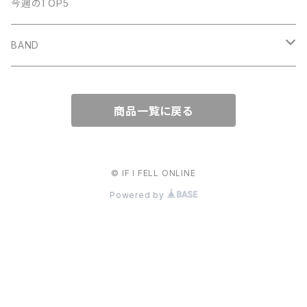
明日、照らす
デモCD
Watashi
今週のTOP5
KUZIRA
All Found Bright Lights
サウナガール
i GO
Beat Light
BAND
Some Life
THE BOOGIE JACK
AFTER SQUALL
かずき山盛り
商品一覧に戻る
nothingman
umitachi
JONNY
© IF I FELL ONLINE
May Forth
Powered by
THE CAMP
バウンダリー
all out
カネヨリマサル
ワッペリン
Maki