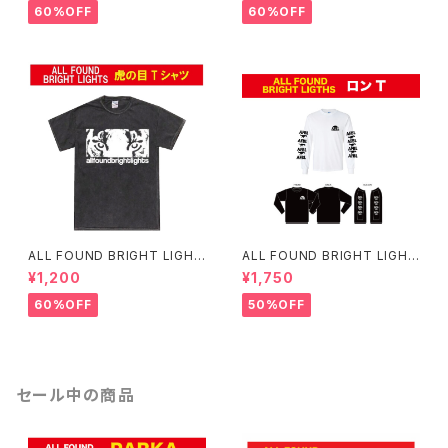
60%OFF
60%OFF
ALL FOUND BRIGHT LIGHT
ALL FOUND BRIGHT LIGHT
S 虎の目 T-SHIRTS
S AFBL 恐竜ロンT
¥1,200
¥1,750
60%OFF
50%OFF
セール中の商品