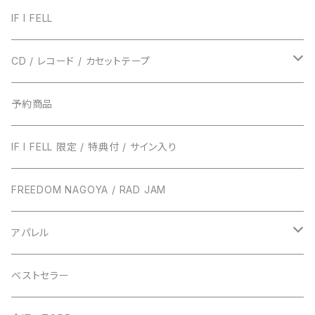
IF I FELL
CD / レコード / カセットテープ
TRUST RECORDS
予約商品
ENTH
TONIGHT RECORDS
IF I FELL 限定 / 特典付 / サイン入り
EVERLONG
ハローモンテスキュー
BUNS RECORDS
FREEDOM NAGOYA / RAD JAM
POT
amanojac
SideChest
THE NINTH APOLLO
アパレル
LUCCI
アイビーカラー
Atomic Skipper
ONE BY ONE RECORDS
IF I FELL
ベストセラー
ステープラー
WALTZMORE
SUNs