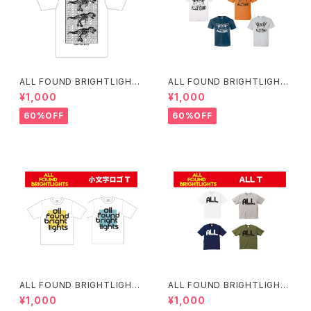
ALL FOUND BRIGHTLIGHT
ALL FOUND BRIGHTLIGHT
S nautilusツアーT
S 復刻ピースT
¥1,000
¥1,000
60%OFF
60%OFF
ALL FOUND BRIGHTLIGHT
ALL FOUND BRIGHTLIGHT
S 小文字ロゴT
S ALLT
¥1,000
¥1,000