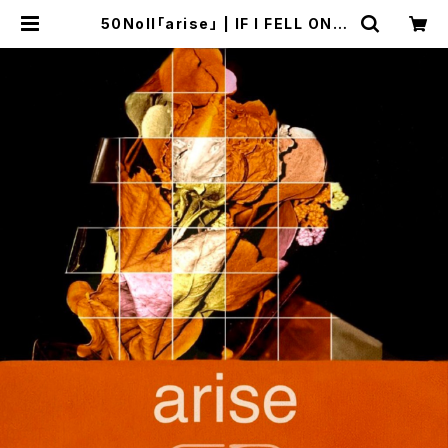
50Noll「arise」 | IF I FELL ONLI
NE