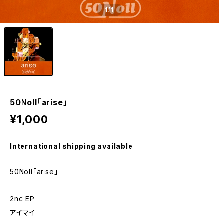
1
/1
50Noll「arise」
¥1,000
International shipping available
50Noll「arise」
2nd EP
アイマイ