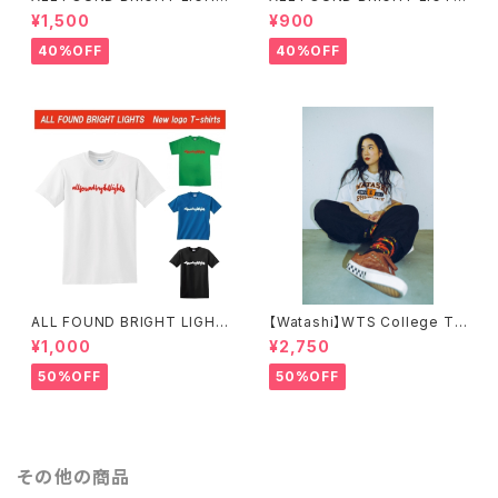
S LOGO T-SHIRTS
S スタイリッシュロゴTシャツ
¥1,500
¥900
40%OFF
40%OFF
ALL FOUND BRIGHT LIGHT
【Watashi】WTS College T-
S SIMPLE LOGO T-SHIRTS
shirts【IF I FELL限定】
¥1,000
¥2,750
50%OFF
50%OFF
その他の商品