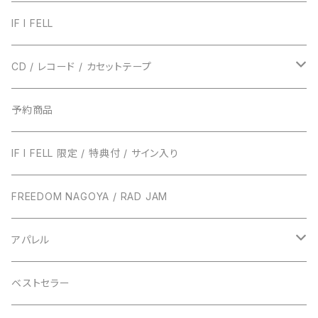
IF I FELL
CD / レコード / カセットテープ
TRUST RECORDS
予約商品
ENTH
TONIGHT RECORDS
IF I FELL 限定 / 特典付 / サイン入り
EVERLONG
ハローモンテスキュー
BUNS RECORDS
FREEDOM NAGOYA / RAD JAM
POT
amanojac
SideChest
THE NINTH APOLLO
アパレル
LUCCI
アイビーカラー
Atomic Skipper
ONE BY ONE RECORDS
IF I FELL
ベストセラー
ステープラー
WALTZMORE
SUNs