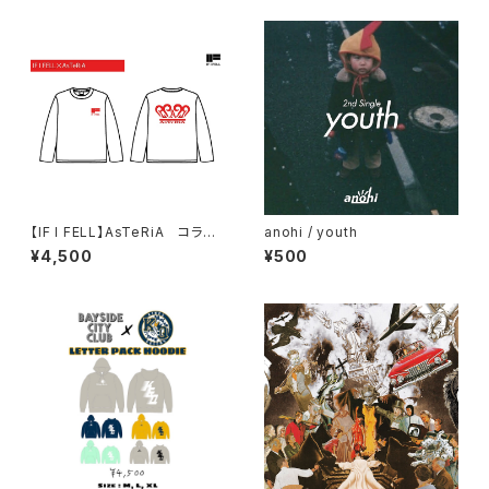
【IF I FELL】AsTeRiA コラボ
anohi / youth
ロングTシャツ
¥4,500
¥500