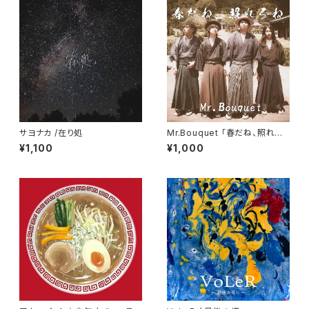
サヨナカ /在り処
Mr.Bouquet 「春だね、照れる
ね」
¥1,100
¥1,000