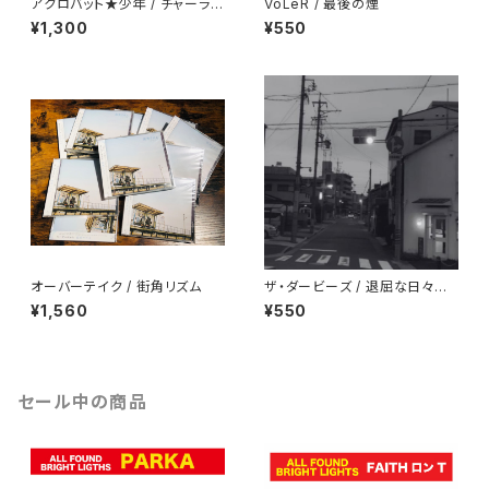
アクロバット★少年 / チャーラー
VoLeR / 最後の煙
セット
¥1,300
¥550
オーバーテイク / 街角リズム
ザ・ダービーズ / 退屈な日々に
も花束を
¥1,560
¥550
セール中の商品