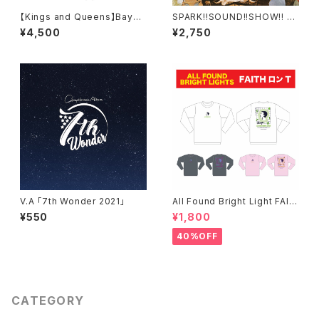
【Kings and Queens】Baysi
SPARK!!SOUND!!SHOW!! 3r
de City Club Collab Hoodi
d Full Album "音樂"
¥4,500
¥2,750
e
V.A 「7th Wonder 2021」
All Found Bright Light FAIT
H ロンT(残り僅か)
¥550
¥1,800
40%OFF
CATEGORY