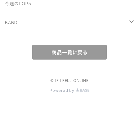
明日、照らす
デモCD
Watashi
今週のTOP5
KUZIRA
All Found Bright Lights
サウナガール
i GO
Beat Light
BAND
Some Life
THE BOOGIE JACK
AFTER SQUALL
かずき山盛り
商品一覧に戻る
nothingman
umitachi
JONNY
© IF I FELL ONLINE
May Forth
Powered by
THE CAMP
バウンダリー
all out
カネヨリマサル
ワッペリン
Maki