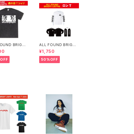
FOUND BRIGHT
ALL FOUND BRIGHT
TS 虎の目 T-SH
LIGHTS AFBL 恐竜ロ
00
¥1,750
ンT
OFF
50%OFF