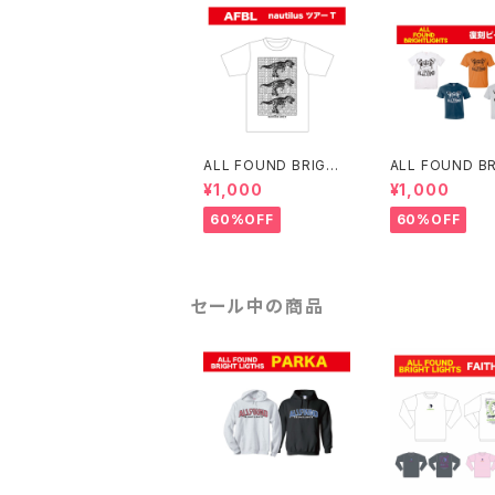
ALL FOUND BRIGHT
ALL FOUND B
LIGHTS nautilusツア
LIGHTS 復刻
¥1,000
¥1,000
ーT
60%OFF
60%OFF
セール中の商品