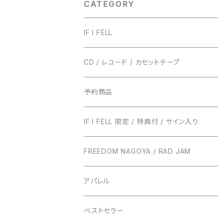
CATEGORY
IF I FELL
CD / レコード / カセットテープ
TRUST RECORDS
予約商品
ENTH
TONIGHT RECORDS
IF I FELL 限定 / 特典付 / サイン入り
EVERLONG
ハローモンテスキュー
BUNS RECORDS
FREEDOM NAGOYA / RAD JAM
POT
amanojac
SideChest
THE NINTH APOLLO
アパレル
LUCCI
アイビーカラー
Atomic Skipper
ONE BY ONE RECORDS
IF I FELL
ベストセラー