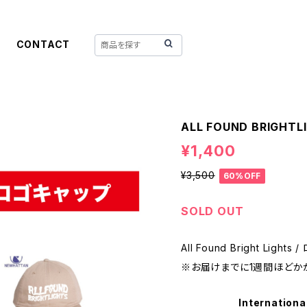
CONTACT
ALL FOUND BRIGH
¥1,400
¥3,500
60%OFF
SOLD OUT
All Found Bright Light
※お届けまでに1週間ほどか
Internationa