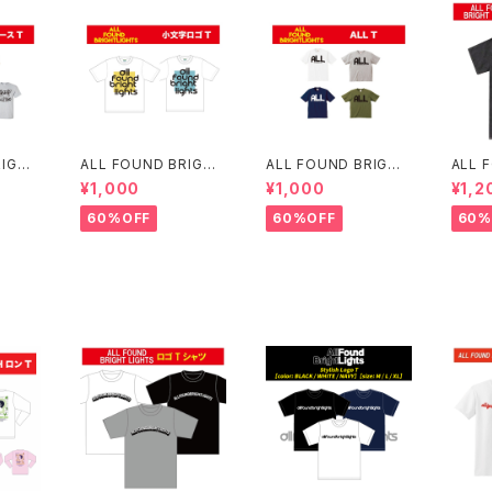
RIGHT
ALL FOUND BRIGHT
ALL FOUND BRIGHT
ALL 
ピースT
LIGHTS 小文字ロゴT
LIGHTS ALLT
LIGH
¥1,000
¥1,000
¥1,2
IRTS
60%OFF
60%OFF
60%