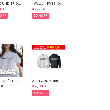
FOUND BRIGHT
【Watashi】WTS Coll
TS SIMPLE LO
ege T-shirts【IF I FE
00
¥2,750
-SHIRTS
LL限定】
OFF
50%OFF
 up / THE SU
ALL FOUND BRIGHT
LIGTHS パーカー
000
¥2,000
50%OFF