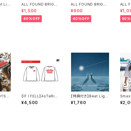
ht Lig
ALL FOUND BRIGHT
ALL FOUND BRIGHT
ALL 
T(残り
LIGHTS LOGO T-SH
LIGTHS スタイリッシュ
LIGH
¥1,500
¥900
¥1,0
IRTS
ロゴTシャツ
GO T
40%OFF
40%OFF
50%
!!SH
【IF I FELL】AsTeRiA
【特典付き】Beat Light
Smash
Album
コラボ ロングTシャツ
/ stay with you
N
¥4,500
¥1,760
¥2,