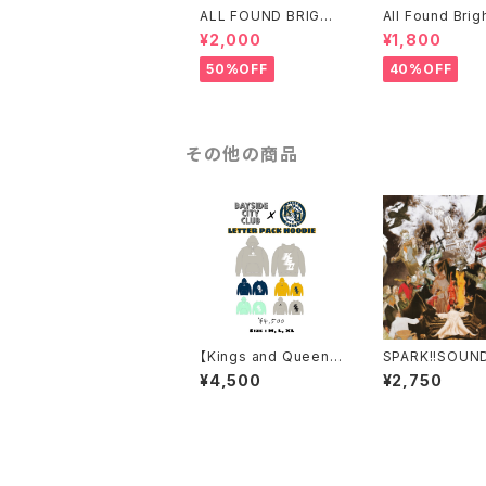
ALL FOUND BRIGHT
All Found Brig
LIGTHS パーカー
ht FAITH ロン
¥2,000
¥1,800
僅か)
50%OFF
40%OFF
その他の商品
【Kings and Queen
SPARK!!SOUND
s】Bayside City Club
OW!! 3rd Full 
¥4,500
¥2,750
Collab Hoodie
"音樂"