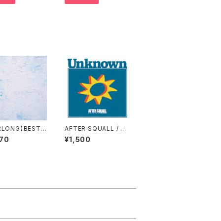
RLONG】BEST
AFTER SQUALL / Un
M「EVERLONG」
known
70
¥1,500