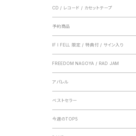
CD / レコード / カセットテープ
TRUST RECORDS
予約商品
ENTH
TONIGHT RECORDS
IF I FELL 限定 / 特典付 / サイン入り
EVERLONG
ハローモンテスキュー
BUNS RECORDS
FREEDOM NAGOYA / RAD JAM
POT
amanojac
SideChest
THE NINTH APOLLO
アパレル
LUCCI
アイビーカラー
Atomic Skipper
ONE BY ONE RECORDS
IF I FELL
ベストセラー
ステープラー
WALTZMORE
SUNs
明日、照らす
デモCD
Watashi
今週のTOP5
KUZIRA
All Found Bright Lights
サウナガール
i GO