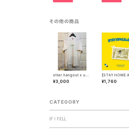
その他の商品
otter hangout x umi
【STAY HOME 
tachi コラボTシャツ
E】STAY HOME
¥3,000
¥1,760
NE
CATEGORY
IF I FELL