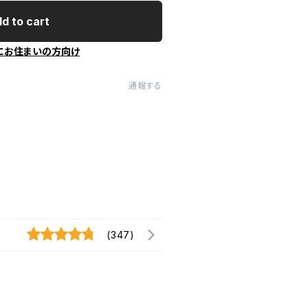
d to cart
にお住まいの方向け
通報する
(347)