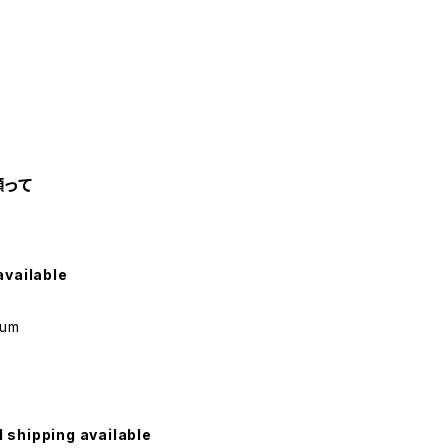
を願って
available
bum
l shipping available