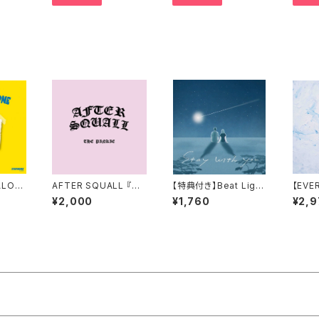
ALON
AFTER SQUALL 『TH
【特典付き】Beat Light
【EVE
 ALO
E PINKY』
/ stay with you
ALBU
¥2,000
¥1,760
¥2,9