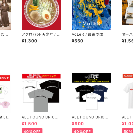
「春だね、
アクロバット★少年 / チ
VoLeR / 最後の煙
オーバ
ャーラーセット
リズム
¥1,300
¥550
¥1,5
ht Lig
ALL FOUND BRIGHT
ALL FOUND BRIGHT
ALL 
T(残り
LIGHTS LOGO T-SH
LIGTHS スタイリッシュ
LIGH
¥1,500
¥900
¥1,0
IRTS
ロゴTシャツ
GO T
40%OFF
40%OFF
50%