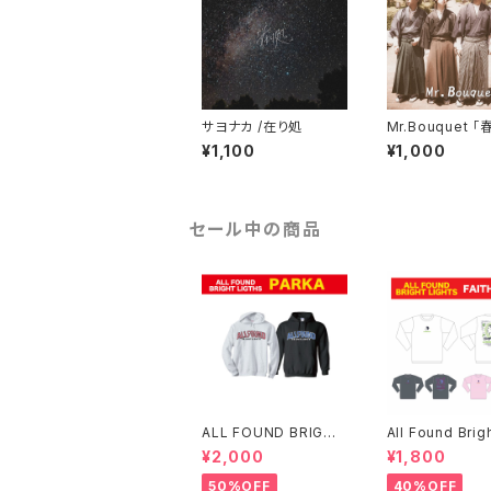
サヨナカ /在り処
Mr.Bouquet 
照れるね」
¥1,100
¥1,000
セール中の商品
ALL FOUND BRIGHT
All Found Brig
LIGTHS パーカー
ht FAITH ロン
¥2,000
¥1,800
僅か)
50%OFF
40%OFF