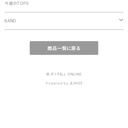
明日、照らす
デモCD
Watashi
今週のTOP5
KUZIRA
All Found Bright Lights
サウナガール
i GO
Beat Light
BAND
Some Life
THE BOOGIE JACK
AFTER SQUALL
かずき山盛り
商品一覧に戻る
nothingman
umitachi
JONNY
© IF I FELL ONLINE
May Forth
Powered by
THE CAMP
バウンダリー
all out
カネヨリマサル
ワッペリン
Maki