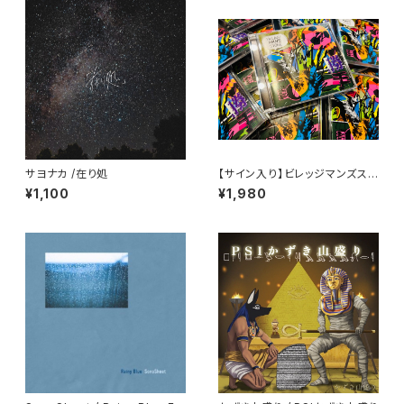
サヨナカ /在り処
【サイン入り】ビレッジマンズスト
ア / 勝手
¥1,100
¥1,980