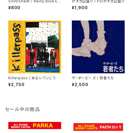
SonoSheet / Rainy Blue EP
かずき山盛り / PSIかずき山盛り
【限定盤】
¥800
¥1,900
Killerpass / あるいていこう
ザ・ダービーズ / 若者たち
¥2,750
¥2,500
セール中の商品