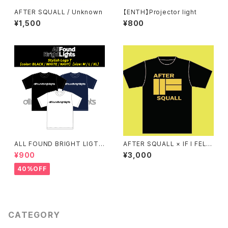
AFTER SQUALL / Unknown
【ENTH】Projector light
¥1,500
¥800
ALL FOUND BRIGHT LIGTH
AFTER SQUALL × IF I FELL
S スタイリッシュロゴTシャツ
コラボTシャツ
¥900
¥3,000
40%OFF
CATEGORY