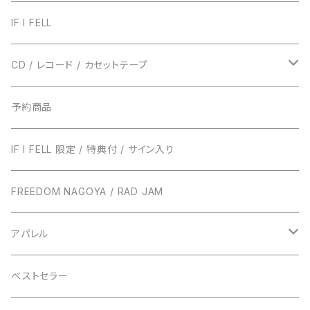
IF I FELL
CD / レコード / カセットテープ
TRUST RECORDS
予約商品
ENTH
TONIGHT RECORDS
IF I FELL 限定 / 特典付 / サイン入り
EVERLONG
ハローモンテスキュー
BUNS RECORDS
FREEDOM NAGOYA / RAD JAM
POT
amanojac
SideChest
THE NINTH APOLLO
アパレル
LUCCI
アイビーカラー
Atomic Skipper
ONE BY ONE RECORDS
IF I FELL
ベストセラー
ステープラー
WALTZMORE
SUNs