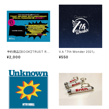
予約商品【BOOK】TRUST RE
V.A 「7th Wonder 2021」
CORDS 20TH ANNIVERSAR
¥2,000
¥550
Y SPECIAL MAGAZINE（仮）