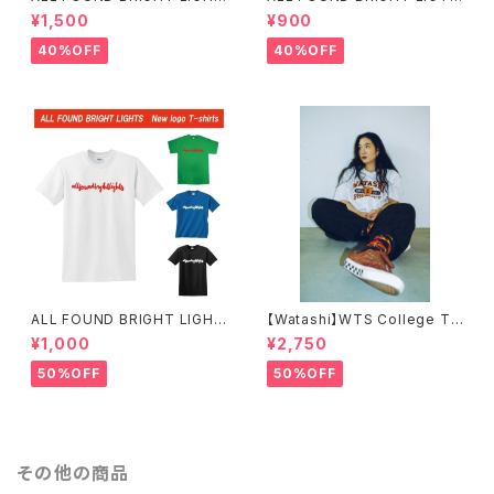
S LOGO T-SHIRTS
S スタイリッシュロゴTシャツ
¥1,500
¥900
40%OFF
40%OFF
ALL FOUND BRIGHT LIGHT
【Watashi】WTS College T-
S SIMPLE LOGO T-SHIRTS
shirts【IF I FELL限定】
¥1,000
¥2,750
50%OFF
50%OFF
その他の商品